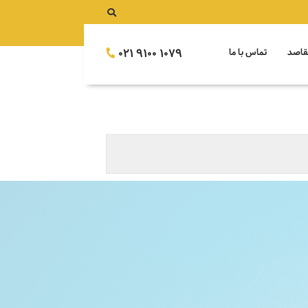
021 9100 1079
قاصد
تماس با ما