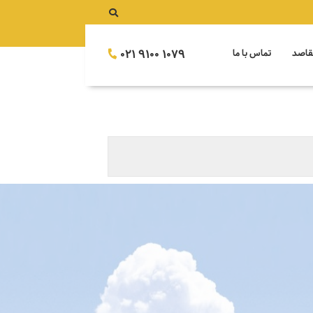
021 9100 1079
قاصد
تماس با ما