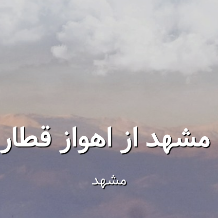
هد از اهواز قطار 3 ستاره
مشهد