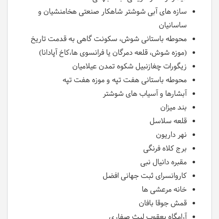
سازه های آبی شوشتر شاهکار صنعتی هخامنشیان و
ساسانیان
محوطه باستانی شوش، سکونت گاهی به قدمت تاریخ
(موزه شوش، قلعه دمرگان یا فرانسوی ها،کاخ آپادانا)
زیگورات چغازنبیل شکوه تمدن عیلامیان
محوطه باستانی هفت تپه و موزه هفت تپه
آبشارها و آسیاب های شوشتر
بند میزان
قلعه سلاسل
نهر داریون
برج کلاه فرنگی
مقبره دانیال نبی
کاروانسرای ثبت جهانی افضل
خانه مرعشی ها
قمش جوقا بافان
آرامگاه یعقوب لیث صفاری