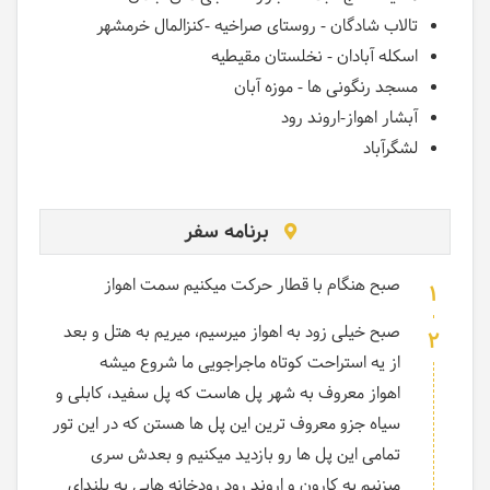
تالاب شادگان - روستای صراخیه -کنزالمال خرمشهر
اسکله آبادان - نخلستان مقیطیه
مسجد رنگونی ها - موزه آبان
آبشار اهواز-اروند رود
لشگرآباد
برنامه سفر
صبح هنگام با قطار حرکت میکنیم سمت اهواز
1
صبح خیلی زود به اهواز میرسیم، میریم به هتل و بعد
2
از یه استراحت کوتاه ماجراجویی ما شروع میشه
اهواز معروف به شهر پل هاست که پل سفید، کابلی و
سیاه جزو معروف ترین این پل ها هستن که در این تور
تمامی این پل ها رو بازدید میکنیم و بعدش سری
میزنیم به کارون و اروند رود رودخانه هایی به بلندای