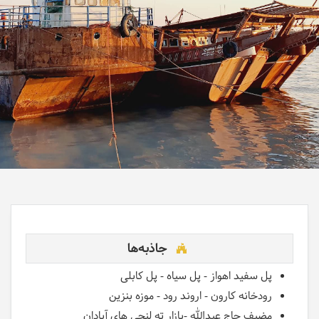
جاذبه‌ها
پل سفید اهواز - پل سیاه - پل کابلی
رودخانه کارون - اروند رود - موزه بنزین
مضیف حاج عبدالله -بازار ته لنجی های آبادان