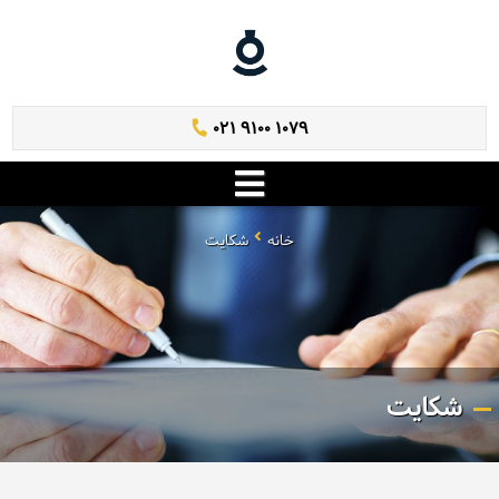
021 9100 1079
خانه
شکایت
شکایت