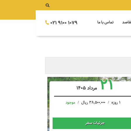
021 9100 1079
قاصد
تماس با ما
21
مرداد 1405
1 روزه
38,500,000 ریال
موجود
جزئیات سفر