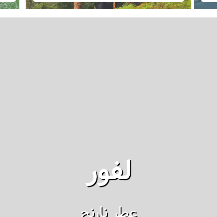
لفور
عطر نارنج