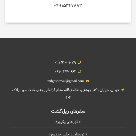
09915347883
021 9100 1079
0910 4440 662
railgashtmail@gmail.com
تهران، خیابان دکتر بهشتی، تقاطع قائم مقام فراهانی،جنب بانک مهر، پلاک
404
سفرهای ریل‌گشت
تورهای یکروزه
تورهای داخلی چند‌روزه