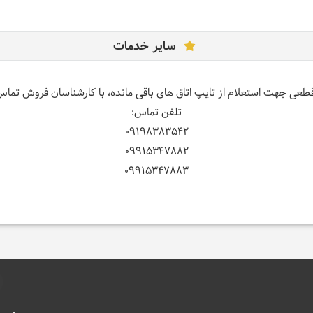
سایر خدمات
قطعی جهت استعلام از تایپ اتاق های باقی مانده، با کارشناسان فروش تما
تلفن تماس:
09198383542
09915347882
09915347883