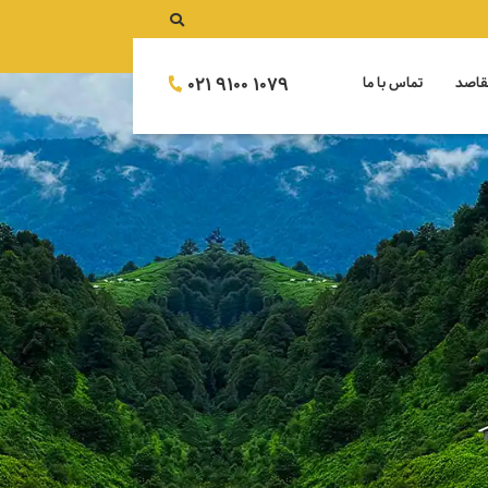
021 9100 1079
قاصد
تماس با ما