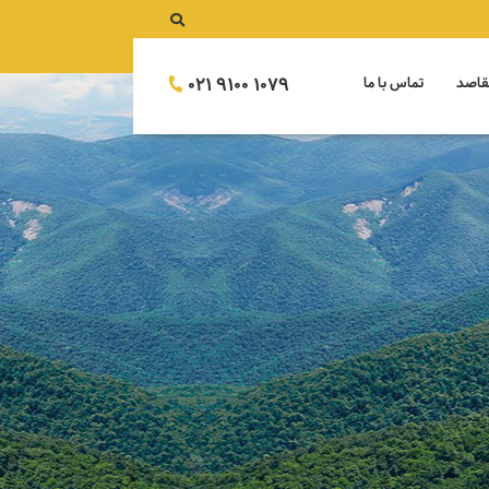
021 9100 1079
قاصد
تماس با ما