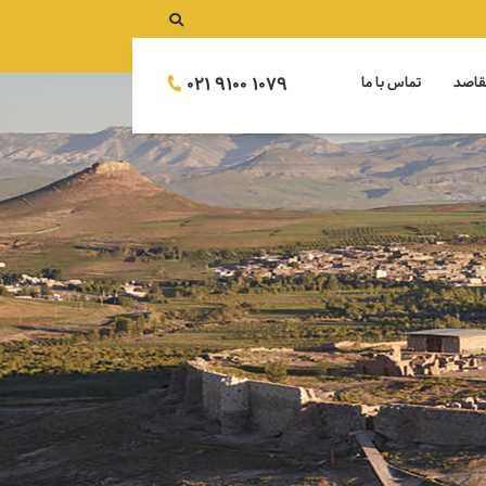
021 9100 1079
قاصد
تماس با ما