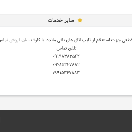
سایر خدمات
قطعی جهت استعلام از تایپ اتاق های باقی مانده، با کارشناسان فروش تما
تلفن تماس:
09198383542
09915347882
09915347883