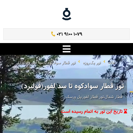
021 9100 1079
خانه
تور یک‌روزه
تور قطار سوادکوه تا سد لفور(فولبرد)
تور قطار سوادکوه تا سد لفور(فولبرد)
قطار شمال،تور قطار لفور،پل ورسک
تاریخ این تور به اتمام رسیده است