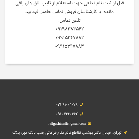
قبل از ثبت نام قطعی جهت استعلام از تایپ اتاق های باقی
مانده، با کارشناسان فروش تماس حاصل فرمایید
تلفن تماس:
09198383542
09915347882
09915347883
021 9100 1079
0910 4440 662
railgashtmail@gmail.com
تهران، خیابان دکتر بهشتی، تقاطع قائم مقام فراهانی،جنب بانک مهر، پلاک