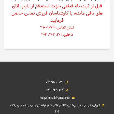
قبل از ثبت نام قطعی جهت استعلام از تایپ اتاق
های باقی مانده، با کارشناسان فروش تماس حاصل
فرمایید
تلفن تماس: 91001079
داخلی: 201، 202، 203
021 9100 1079
0910 4440 662
railgashtmail@gmail.com
تهران، خیابان دکتر بهشتی، تقاطع قائم مقام فراهانی،جنب بانک مهر، پلاک
404