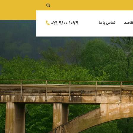
021 9100 1079
قاصد
تماس با ما