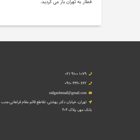
قطار به تهران باز می گردید.
021 9100 1079
0910 4440 662
railgashtmail@gmail.com
تهران، خیابان دکتر بهشتی، تقاطع قائم مقام فراهانی،جنب
بانک مهر، پلاک 404