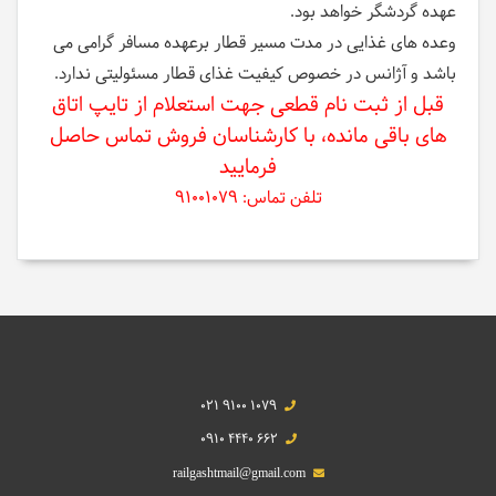
عهده گردشگر خواهد بود.
وعده های غذایی در مدت مسیر قطار برعهده مسافر گرامی می
باشد و آژانس در خصوص کیفیت غذای قطار مسئولیتی ندارد.
قبل از ثبت نام قطعی جهت استعلام از تایپ اتاق
های باقی مانده، با کارشناسان فروش تماس حاصل
فرمایید
تلفن تماس: 91001079
021 9100 1079
0910 4440 662
railgashtmail@gmail.com