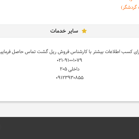
 گردشگر)
سایر خدمات
رای کسب اطلاعات بیشتر با کارشناس فروش ریل گشت تماس حاصل فرمایید
021-91001079
داخلی 205
09123930855