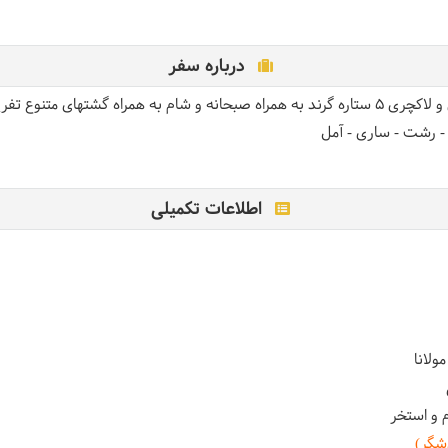
درباره سفر
 خرید در هر روز با ریل گشت
ان - رشت - ساری - آمل
اطلاعات تکمیلی
لانا
دشگر)