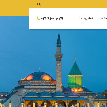
021 9100 1079
قاصد
تماس با ما