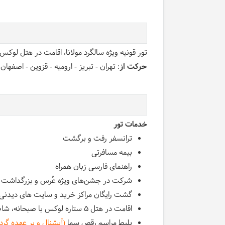
تور قونیه ویژه سالگرد مولانا، اقامت در هتل لوکس و لاکچری ۵ ستاره گرند به همراه صبحانه و شام به همراه گشتهای متنوع تفریحی و
حرکت از
: تهران - تبریز - ارومیه - قزوین - اصفه
خدمات تور
ترانسفر رفت و برگشت
بیمه مسافرتی
راهنمای فارسی زبان همراه
شرکت در جشن‌های ویژه عُرس و بزرگداشت مو
گشت رایگان مراکز خرید و سایت های دیدنی
اقامت در هتل 5 ستاره لوکس با صبحانه، شام و استخر
بلیط مراسم رقص سما
(آپشنال و بر عهده گر