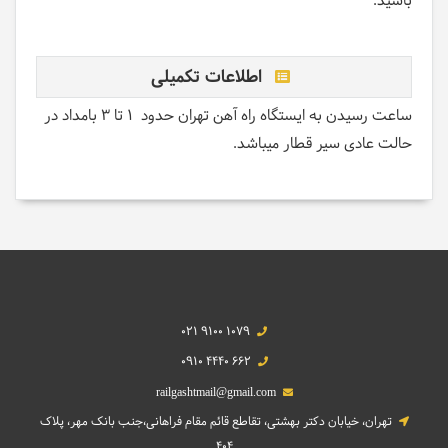
باشید
.
اطلاعات تکمیلی
ساعت رسیدن به ایستگاه راه آهن تهران حدود 1 تا 3 بامداد در
حالت عادی سیر قطار میباشد.
021 9100 1079
0910 4440 662
railgashtmail@gmail.com
تهران، خیابان دکتر بهشتی، تقاطع قائم مقام فراهانی،جنب بانک مهر، پلاک
404