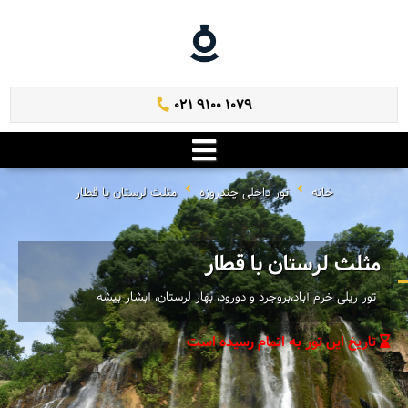
021 9100 1079
خانه
تور داخلی چندروزه
مثلث لرستان با قطار
مثلث لرستان با قطار
تور ریلی خرم آباد،بروجرد و دورود، بهار لرستان، آبشار بیشه
تاریخ این تور به اتمام رسیده است