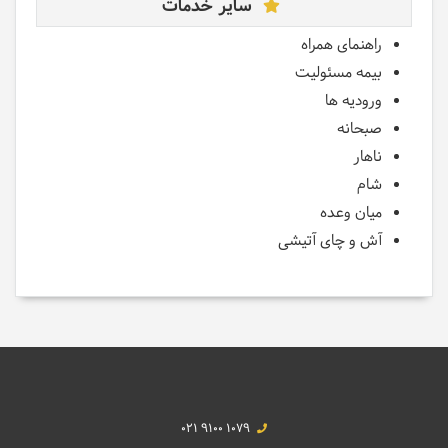
سایر خدمات
راهنمای همراه
بیمه مسئولیت
ورودیه ها
صبحانه
ناهار
شام
میان وعده
آش و چای آتیشی
021 9100 1079