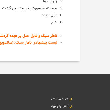
ورودیه ها
صبحانه به صورت پک ویژه ریل گشت
میان وعده
شام
ناهار سبک و قابل حمل بر عهده گردشگ
لیست پیشنهادی ناهار سبک: (
ساندویچ‌
021 9100 1079
0910 4440 662