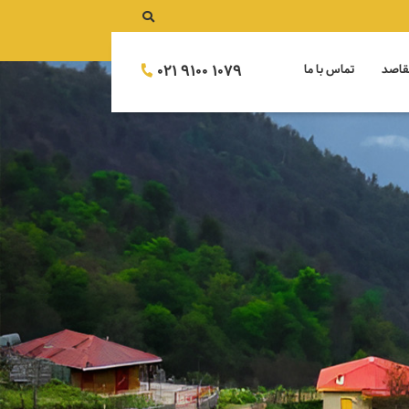
021 9100 1079
قاصد
تماس با ما