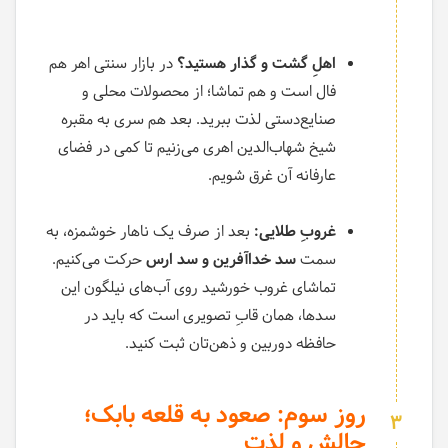
اهلِ گشت و گذار هستید؟
در بازار سنتی اهر هم
فال است و هم تماشا؛ از محصولات محلی و
صنایع‌دستی لذت ببرید. بعد هم سری به مقبره
شیخ شهاب‌الدین اهری می‌زنیم تا کمی در فضای
عارفانه آن غرق شویم.
غروبِ طلایی:
بعد از صرف یک ناهار خوشمزه، به
سمت
سد خداآفرین و سد ارس
حرکت می‌کنیم.
تماشای غروب خورشید روی آب‌های نیلگون این
سدها، همان قابِ تصویری است که باید در
حافظه دوربین و ذهن‌تان ثبت کنید.
روز سوم: صعود به قلعه بابک؛
3
چالش و لذت