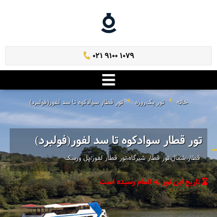
021 9100 1079
خانه
تور یک‌روزه
تور قطار سوادکوه تا سد لفور(فولبرد)
تور قطار سوادکوه تا سد لفور(فولبرد)
قطار شمال،تور قطار شیرگاه،تور قطار لفور،پل ورسک
تاریخ این تور به اتمام رسیده است