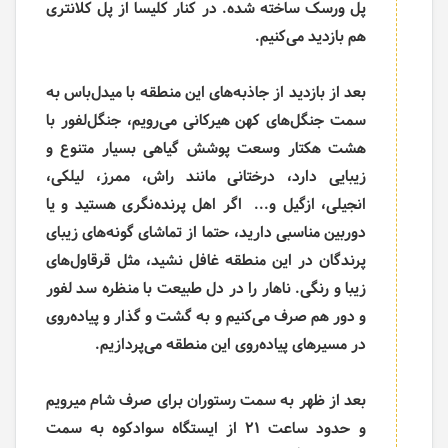
پل ورسک ساخته شده. در کنار کلیسا از پل کلانتری
هم بازدید می‌­کنیم.
بعد از بازدید از جاذبه­‌های این منطقه با میدل‌باس به
سمت جنگل‌­های کهن هیرکانی می­‌رویم، جنگل­‌لفور با
هشت هکتار وسعت پوشش گیاهی بسیار متنوع و
زیبایی دارد، درختانی مانند راش، ممرز، لیلکی،
انجیلی، ازگیل و... اگر اهل پرنده­‌نگری هستید و یا
دوربین مناسبی دارید، حتما از تماشای گونه‌­های زیبای
پرندگان در این منطقه غافل نشید، مثل قرقاول‌­های
زیبا و رنگی. ناهار را در دل طبیعت با منظره سد لفور
و دور هم صرف می­‌کنیم و به گشت و گذار و پیاده‌­روی
در مسیرهای پیاده‌­روی این منطقه می‌­پردازیم.
بعد از ظهر به سمت رستوران برای صرف شام می­رویم
و حدود ساعت 21 از ایستگاه سوادکوه به سمت