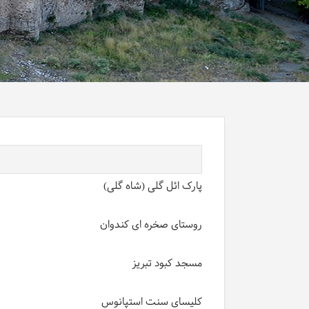
پارک ائل گلی (شاه گلی)
روستای صخره ای کندوان
مسجد کبود تبریز
کلیسای سنت استپانوس