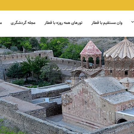
وان مستقیم با قطار
تورهای همه روزه با قطار
مجله گردشگری
م
ندوان
ور تبریز،تور جلفا،تور کندوان،تور آبشار آسیاب خرابه