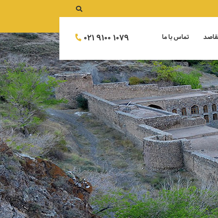
021 9100 1079
قاصد
تماس با ما