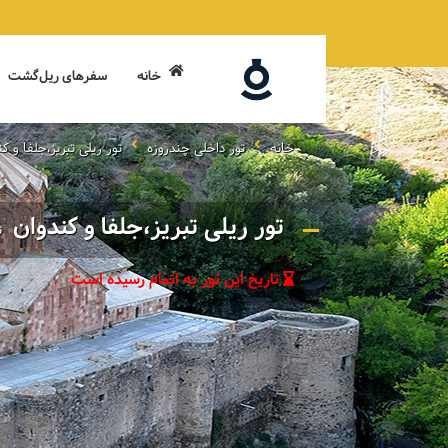
خانه
سفرهای ریل‌گشت
خانه
تور داخلی چندروزه
تور ریلی تبریز،جلفا و ک
تور ریلی تبریز،جلفا و کندوان
ت
تاریخ این تور به اتمام رسیده است