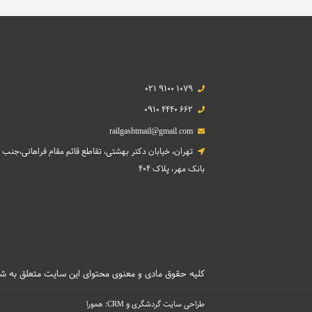
021 9100 1079
0910 4440 662
railgashtmail@gmail.com
تهران، خیابان دکتر بهشتی، تقاطع قائم مقام فراهانی،جنب
بانک مهر، پلاک 404
کلیه حقوق مادی و معنوی محتوای این سایت متعلق به شرکت خدمات مسافرتی و گردشگری
و
:
طراحی سایت گردشگری
همورا
CRM