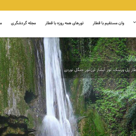
وان مستقیم با قطار
تورهای همه روزه با قطار
مجله گردشگری
م
ار پل ورسک، تور آبشار ترز،تور جنگل نوردی