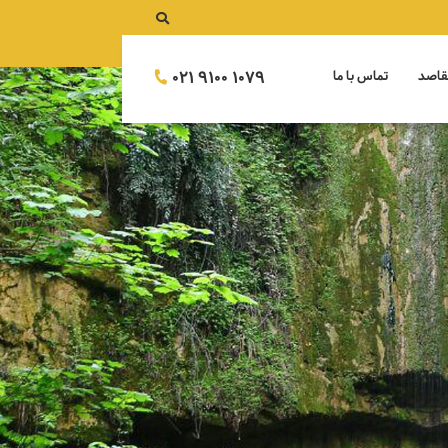
021 9100 1079
قاصد
تماس با ما