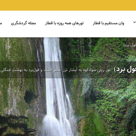
وان مستقیم با قطار
تورهای همه روزه با قطار
مجله گردشگری
م
ول برد)
فول برد)
تور ریلی سوادکوه به آبشار ترز ‌ سفر خنک و فول‌برد به بهشتِ جنگلی 