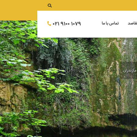
021 9100 1079
قاصد
تماس با ما
مازندران