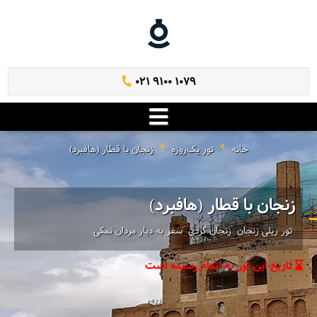
021 9100 1079
خانه
تور یک‌روزه
زنجان با قطار (هافبرد)
زنجان با قطار (هافبرد)
تور ریلی زنجان ‌ زنجان گردی ‌ سفر به دیار مردان نمکی
تاریخ این تور به اتمام رسیده است