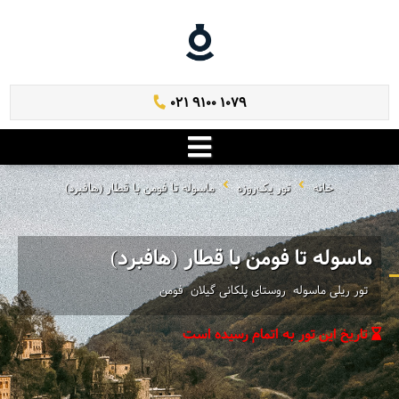
021 9100 1079
خانه
تور یک‌روزه
ماسوله تا فومن با قطار (هافبرد)
ماسوله تا فومن با قطار (هافبرد)
تور ریلی ماسوله ‌ روستای پلکانی گیلان ‌ فومن
تاریخ این تور به اتمام رسیده است