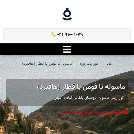
021 9100 1079
خانه
تور یک‌روزه
ماسوله تا فومن با قطار (هافبرد)
ماسوله تا فومن با قطار (هافبرد)
تور ریلی ماسوله ‌ روستای پلکانی گیلان ‌ فومن
تاریخ این تور به اتمام رسیده است