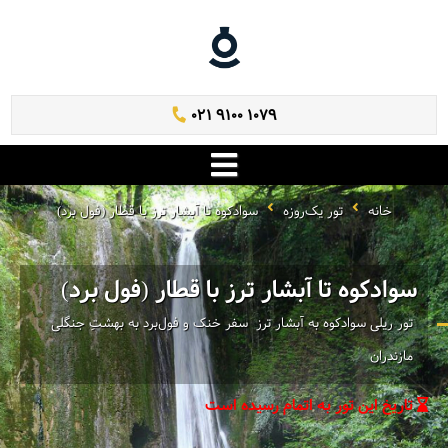
021 9100 1079
خانه
تور یک‌روزه
سوادکوه تا آبشار ترز با قطار (فول برد)
سوادکوه تا آبشار ترز با قطار (فول برد)
تور ریلی سوادکوه به آبشار ترز ‌ سفر خنک و فول‌برد به بهشتِ جنگلی
مازندران
تاریخ این تور به اتمام رسیده است