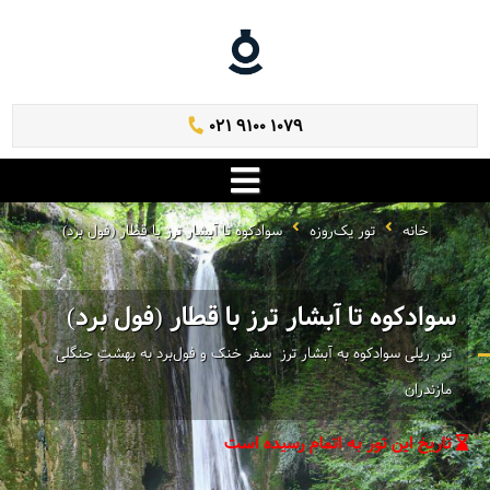
021 9100 1079
خانه
تور یک‌روزه
سوادکوه تا آبشار ترز با قطار (فول برد)
سوادکوه تا آبشار ترز با قطار (فول برد)
تور ریلی سوادکوه به آبشار ترز ‌ سفر خنک و فول‌برد به بهشتِ جنگلی
مازندران
تاریخ این تور به اتمام رسیده است