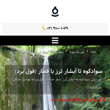
021 9100 1079
خانه
تور یک‌روزه
سوادکوه تا آبشار ترز با قطار (فول برد)
سوادکوه تا آبشار ترز با قطار (فول برد)
تور ریلی سوادکوه به آبشار ترز ‌ سفر خنک و فول‌برد به بهشتِ جنگلی
مازندران
تاریخ این تور به اتمام رسیده است